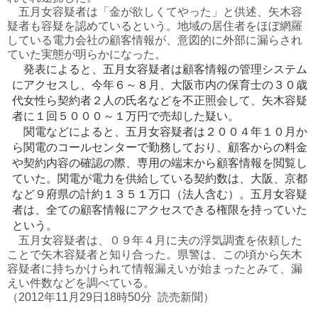
五月女容疑者は「金が欲しくてやった」と供述、矢木容
疑者も容疑を認めているという。地域の居住者をほぼ網羅
している電力会社の顧客情報が、意図的に外部に漏らされ
ていた実態が明らかになった。
発表によると、五月女容疑者は顧客情報の管理システム
にアクセスし、今年６～８月、大阪市内の保育士の３０歳
代女性ら契約者２人の氏名などを不正照会して、矢木容疑
者に１回５０００～１万円で売却した疑い。
関電などによると、五月女容疑者は２００４年１０月か
ら関電のコールセンターで勤務しており、顧客からの料金
や契約内容の確認の際、専用の端末から顧客情報を閲覧し
ていた。関電が電力を供給している契約数は、大阪、京都
など９府県の計約１３５１万口（法人含む）。五月女容疑
者は、全ての顧客情報にアクセスできる権限を持っていた
という。
五月女容疑者は、０９年４月に夫の浮気調査を依頼した
ことで矢木容疑者と知り合った。県警は、この頃から矢木
容疑者に持ちかけられて情報漏えいが始まったとみて、漏
えい件数などを調べている。
（2012年11月29日18時50分 読売新聞）