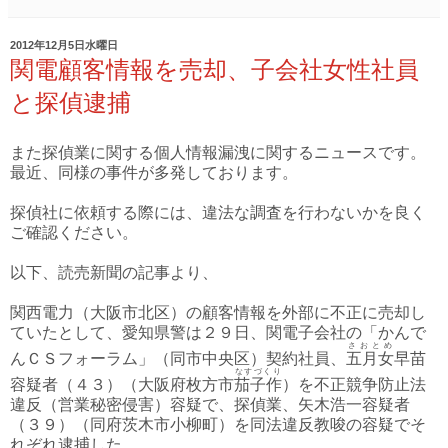
2012年12月5日水曜日
関電顧客情報を売却、子会社女性社員
と探偵逮捕
また探偵業に関する個人情報漏洩に関するニュースです。
最近、同様の事件が多発しております。
探偵社に依頼する際には、違法な調査を行わないかを良く
ご確認ください。
以下、読売新聞の記事より、
関西電力（大阪市北区）の顧客情報を外部に不正に売却し
ていたとして、愛知県警は２９日、関電子会社の「かんで
さおとめ
んＣＳフォーラム」（同市中央区）契約社員、
五月女
早苗
なすづくり
容疑者（４３）（大阪府枚方市
茄子作
）を不正競争防止法
違反（営業秘密侵害）容疑で、探偵業、矢木浩一容疑者
（３９）（同府茨木市小柳町）を同法違反教唆の容疑でそ
れぞれ逮捕した。